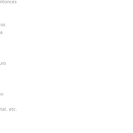
entonces
tos
ra
uro
su
al, etc.