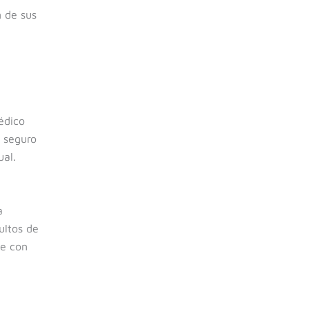
n de sus
édico
e seguro
ual.
a
ultos de
le con