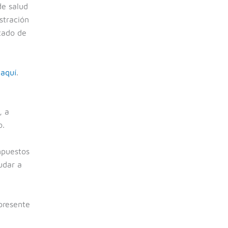
de salud
stración
tado de
 aquí
.
, a
o.
mpuestos
udar a
 presente