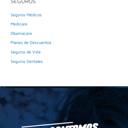
SEGUROS
Seguros Médicos
Medicare
Obamacare
Planes de Descuentos
Seguros de Vida
Seguros Dentales