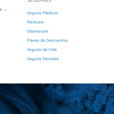
te
→
Seguros Médicos
Medicare
Obamacare
Planes de Descuentos
Seguros de Vida
Seguros Dentales