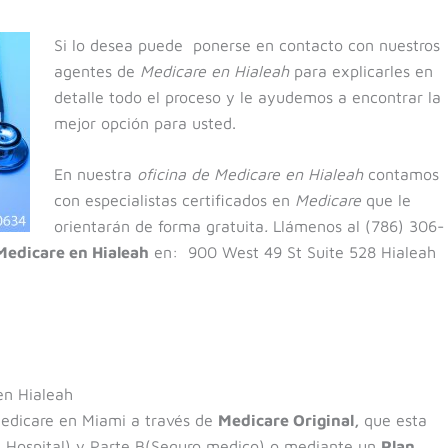
Si lo desea puede ponerse en contacto con nuestros
agentes de
Medicare en Hialeah
para explicarles en
detalle todo el proceso y le ayudemos a encontrar la
mejor opción para usted.
En nuestra
oficina de Medicare en Hialeah
contamos
con especialistas certificados en
Medicare
que le
orientarán de forma gratuita
.
Llámenos al (786) 306-
 Medicare en Hialeah
en: 900 West 49 St Suite 528 Hialeah
en Hialeah
edicare en Miami a través de
Medicare Original,
que esta
de Hospital) y Parte B(Seguro medico) o mediante un
Plan