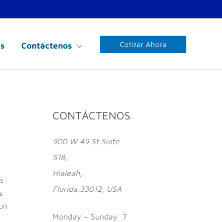
Cotizar Ahora
s
Contáctenos
Facebook
Instagram
YouTube
CONTÁCTENOS
900 W 49 St Suite
518,
o
Hialeah,
s
Florida,33012, USA
s
un
Monday – Sunday 7