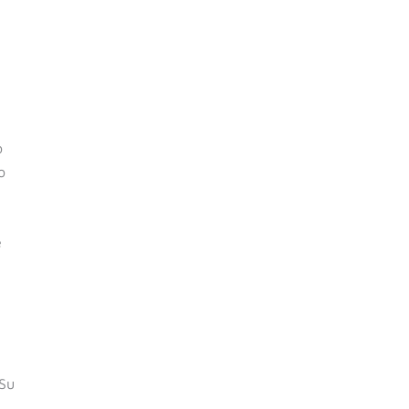
o
o
e
 Su