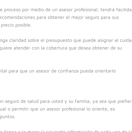
e proceso por medio de un asesor profesional, tendrá facilid
s recomendaciones para obtener el mejor seguro para sus
precio posible.
nga claridad sobre el presupuesto que puede asignar al cuid
equiere atender con la cobertura que desea obtener de su
ital para que un asesor de confianza pueda orientarlo
.
un seguro de salud para usted y su familia, ya sea que prefie
ual o permitir que un asesor profesional lo oriente, es
puntos.
e tenga a la mano la siguiente información de cada una de l