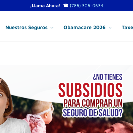
¡Llama Ahora! ☎
(786) 306-0634
Nuestros Seguros
Obamacare 2026
Taxe