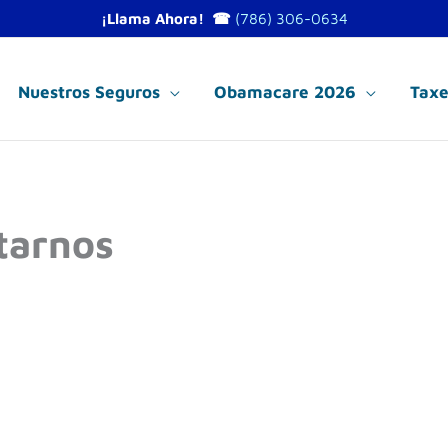
¡Llama Ahora! ☎
(786) 306-0634
Nuestros Seguros
Obamacare 2026
Taxe
tarnos