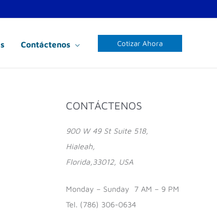
Cotizar Ahora
s
Contáctenos
CONTÁCTENOS
F
I
Y
a
n
o
900 W 49 St Suite 518,
c
s
u
Hialeah,
e
t
T
Florida,33012, USA
b
a
u
o
g
b
Monday – Sunday 7 AM – 9 PM
o
r
e
Tel. (786) 306-0634
k
a