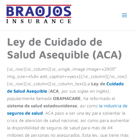
Ir
al
contenido
Ley de Cuidado de
Salud Asequible (ACA)
[vc_row][vc_column][vc_single_image image=»2905″
img_size=»full» add_caption=»yes»][/vc_column][/vc_row]
[vc_row][vc_column][vc_column_text]La
Ley de
Cuidado
de Salud Asequible
(
ACA
, por sus siglas en inglés),
popularmente llamada
OBAMACARE
, ha reformado el
sistema de salud estadounidense
, así como
la industria de
seguros de salud
. ACA paso a ser una ley para solventar la
crisis de atención de salud nacional, así como para aumentar
la disponibilidad de seguros de salud para más de 44
millones de personas no asegurados. Esta ley, que tiene más