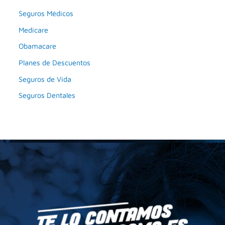
Seguros Médicos
Medicare
Obamacare
Planes de Descuentos
Seguros de Vida
Seguros Dentales