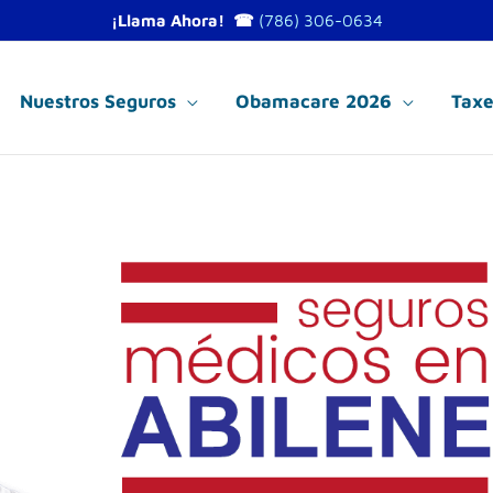
¡Llama Ahora! ☎
(786) 306-0634
Nuestros Seguros
Obamacare 2026
Taxe