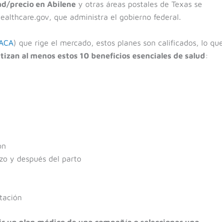
ad/precio en Abilene
y otras áreas postales de Texas se
althcare.gov, que administra el gobierno federal.
ACA
) que rige el mercado, estos planes son calificados, lo qu
tizan al menos estos 10 beneficios esenciales de salud
:
ón
zo y después del parto
itación
ir un plan médico de una compañía o seleccionar una