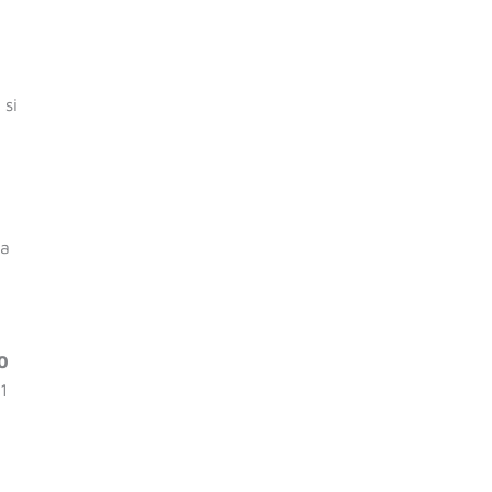
 si
ra
0
1
l