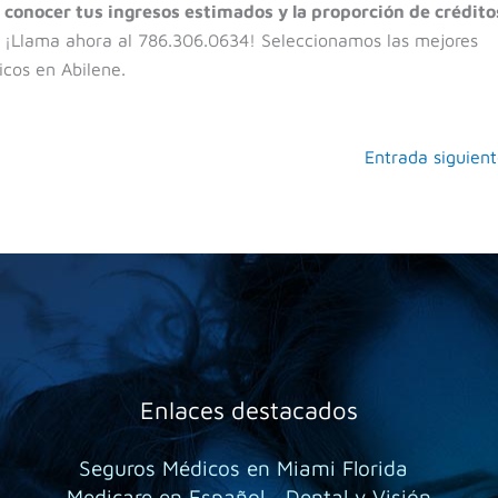
a
conocer tus ingresos estimados y la proporción de crédito
¡Llama ahora al 786.306.0634! Seleccionamos las mejores
icos en Abilene.
Entrada siguien
Enlaces destacados
Seguros Médicos en Miami Florida
Medicare en Español
Dental y Visión