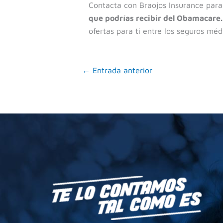
Contacta con Braojos Insurance par
que podrías recibir del Obamacare.
ofertas para ti entre los seguros méd
←
Entrada anterior