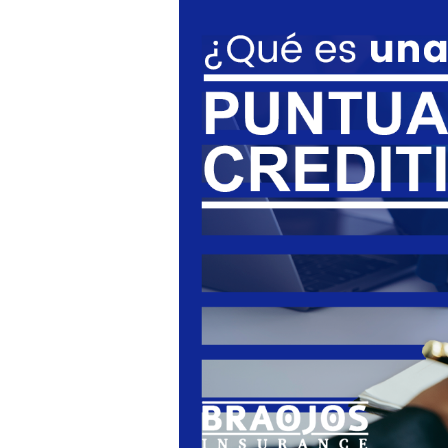
¿Qué
es
una
buena
puntuación
crediticia?