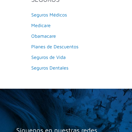
Seguros Médicos
Medicare
Obamacare
Planes de Descuentos
Seguros de Vida
Seguros Dentales
Síguenos en nuestras redes