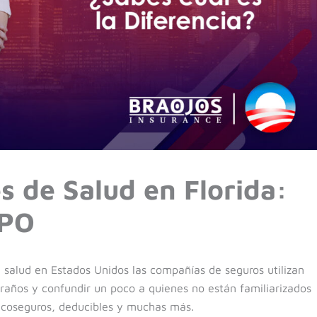
s de Salud en Florida:
PPO
e salud en Estados Unidos las compañías de seguros utilizan
raños y confundir un poco a quienes no están familiarizados
coseguros, deducibles y muchas más.